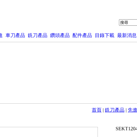
進
車刀產品
銑刀產品
鑽頭產品
配件產品
目錄下載
最新消息
首頁
|
銑刀產品
|
先進
SEKT120