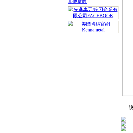
其他廠牌
說