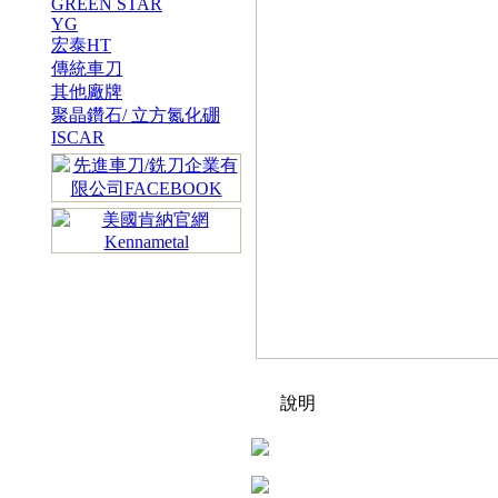
GREEN STAR
YG
宏泰HT
傳統車刀
其他廠牌
聚晶鑽石/ 立方氮化硼
ISCAR
說明